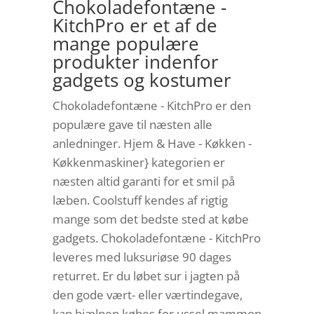
Chokoladefontæne -
KitchPro er et af de
mange populære
produkter indenfor
gadgets og kostumer
Chokoladefontæne - KitchPro er den
populære gave til næsten alle
anledninger. Hjem & Have - Køkken -
Køkkenmaskiner} kategorien er
næsten altid garanti for et smil på
læben. Coolstuff kendes af rigtig
mange som det bedste sted at købe
gadgets. Chokoladefontæne - KitchPro
leveres med luksuriøse 90 dages
returret. Er du løbet sur i jagten på
den gode vært- eller værtindegave,
kan hjælpen købes for ussel mammon