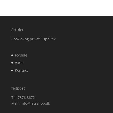
Artikler
Cookie- og privatlivspolitik
Forside
Varer
Kontakt
feltpost
Tlf: 7876 8672
Mail:
info@letsshop.dk