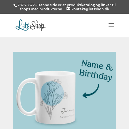
7876 8672 - Denne side er et produktkatalog og linker til
shops med produkterne
kontakt@letsshop.dk