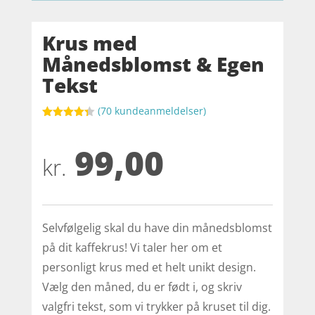
Krus med
Månedsblomst & Egen
Tekst
(
70
kundeanmeldelser)
Bedømt
som
4.3
99,00
ud af 5
baseret
kr.
på
kundebedø
mmelser
Selvfølgelig skal du have din månedsblomst
på dit kaffekrus! Vi taler her om et
personligt krus med et helt unikt design.
Vælg den måned, du er født i, og skriv
valgfri tekst, som vi trykker på kruset til dig.