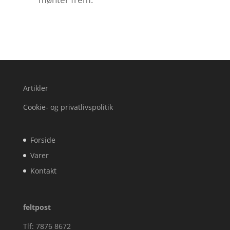
Artikler
Cookie- og privatlivspolitik
Forside
Varer
Kontakt
feltpost
Tlf: 7876 8672