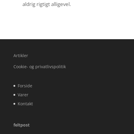
aldrig rigtigt alligevel.
Artikler
Cookie- og privatlivspolitik
Forside
Varer
Kontakt
feltpost