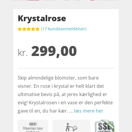
Krystalrose
(
17
kundeanmeldelser)
Bedømt
som
5
ud
299,00
af 5
baseret på
kr.
kundebedøm
melser
Skip almindelige blomster, som bare
visner. En rose i krystal er helt klart det
ultimative bevis på, at jeres kærlighed er
evig! Krystalrosen i en vase er den perfekte
gave til en, du har kær. …
læs mere her