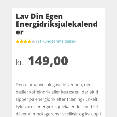
Lav Din Egen
Energidriksjulekalend
er
(
91
kundeanmeldelser)
Bedømt
som
149,00
3.8
ud af
5
kr.
baseret
på
kundebed
ømmels
er
Den ultimative julegave til vennen, der
bæller koffeindrik eller kæresten, der altid
sipper på energidrik efter træning? Enkelt:
Fyld vores energidrik-julekalender med 24
dåser af modtagerens livseliksir og kvik op i