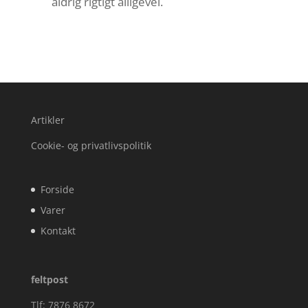
aldrig rigtigt alligevel.
Artikler
Cookie- og privatlivspolitik
Forside
Varer
Kontakt
feltpost
Tlf: 7876 8672