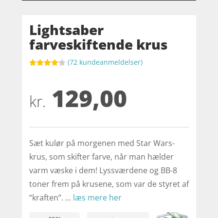
Lightsaber
farveskiftende krus
(
72
kundeanmeldelser)
Bedømt
som
4.1
129,00
ud af 5
baseret
kr.
på
kundebedø
mmelser
Sæt kulør på morgenen med Star Wars-
krus, som skifter farve, når man hælder
varm væske i dem! Lyssværdene og BB-8
toner frem på krusene, som var de styret af
“kraften”. …
læs mere her