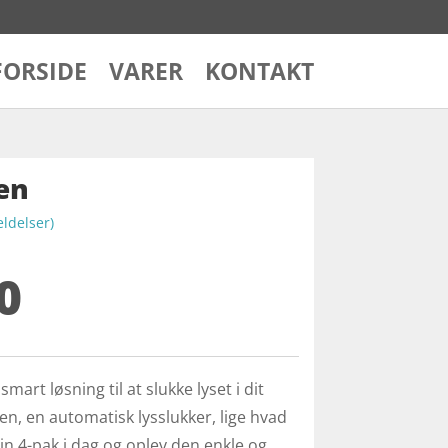
FORSIDE
VARER
KONTAKT
en
delser)
0
smart løsning til at slukke lyset i dit
en, en automatisk lysslukker, lige hvad
din 4-pak i dag og oplev den enkle og