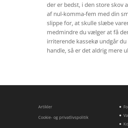
der er bedst, i den store skov
af nul-komma-fem med din smart
slippe for, at skulle slæbe var
medmindre du vælger at få dem 
irriterende kassekø undgår du v
handle, så er det aldrig mere ub
Artikler
Fo
Va
Cookie- og privatlivspolitik
Ko