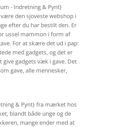
um - Indretning & Pynt}
el være den sjoveste webshop i
e efter du har bestilt den. Er
 for ussel mammon i form af
ve. For at skære det ud i pap:
attede med gadgets, og det er
t give gadgets væk i gave. Det
 som gave, alle mennesker,
etning & Pynt} fra mærket hos
ket, blandt både unge og de
slukkeren, mange ender med at