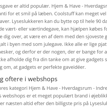
gave er altid populær. Hjem & Have - Hverdagsr
anti for et smil på læben. Coolstuff kan meget v
er. Lyseslukkeren kan du bytte op til hele 90 dag
ode vært- eller værtindegave, kan hjælpen købes
 dig over, at være en af dem med den sjoveste ga
lt i byen med som julegave. Ikke alle er lige pj
sker, og derfor er der nogen, der er bange for a
ikke afholde dig fra din tanke om at give gadgets
g om, at gadgets er perfekte gaveidéer.
g oftere i webshops
vores kategori Hjem & Have - Hverdagsrum - Indr
s webshops er et meget populært brand i øjeblik
der næsten altid efter den billigste pris på Lyse