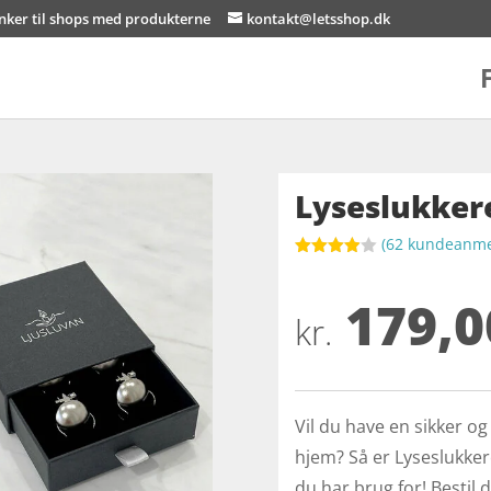
inker til shops med produkterne
kontakt@letsshop.dk
Lyseslukker
(
62
kundeanmel
Bedømt
som
3.9
179,0
ud af 5
baseret
kr.
på
kundebed
ømmels
er
Vil du have en sikker og 
hjem? Så er Lyseslukker
du har brug for! Bestil 