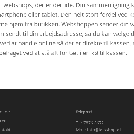
 af webshops, der er derude. Din sammenligning ka
phone eller tablet. Den helt stort fordel ved k
erne hjem fra butikken. Webshoppen sender din var
sendt til din arbejdsadresse, så du kan vælge det
ed at handle online så det er direkte til kassen,
ehaget ved at stå alt for tæt i en kø til kassen.
rside
feltpost
rer
Tlf: 7876 8672
ntakt
Mail:
info@letsshop.dk