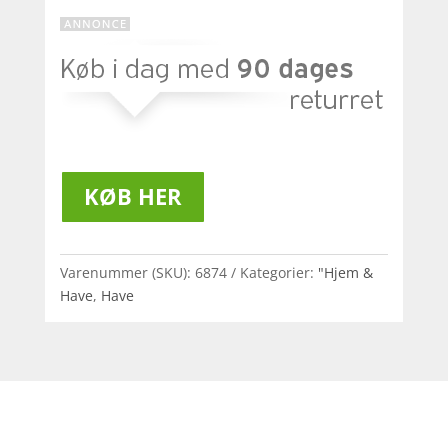
KØB HER
Varenummer (SKU):
6874
Kategorier:
"Hjem &
Have
,
Have