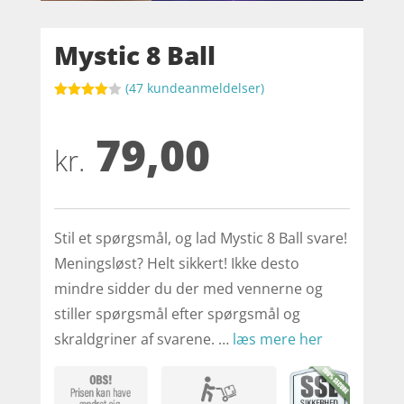
Mystic 8 Ball
(
47
kundeanmeldelser)
Bedømt
som
4
79,00
ud af 5
baseret
kr.
på
kundebed
ømmelse
r
Stil et spørgsmål, og lad Mystic 8 Ball svare!
Meningsløst? Helt sikkert! Ikke desto
mindre sidder du der med vennerne og
stiller spørgsmål efter spørgsmål og
skraldgriner af svarene. …
læs mere her