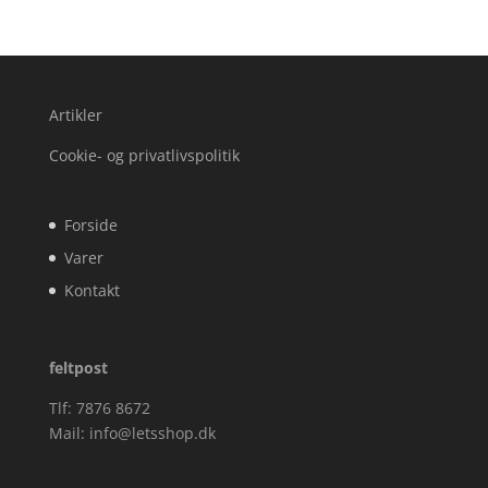
Artikler
Cookie- og privatlivspolitik
Forside
Varer
Kontakt
feltpost
Tlf: 7876 8672
Mail:
info@letsshop.dk