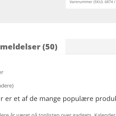
Varenummer (SKU):
6874
meldelser (50)
er
ndere}
r er et af de mange populære produk
lere år været på toplisten over gadgets. Kalender