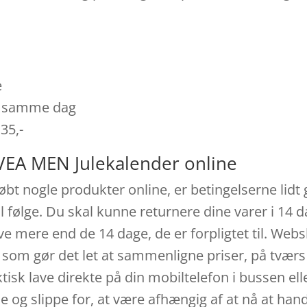
e
es samme dag
 35,-
VEA MEN Julekalender online
 købt nogle produkter online, er betingelserne lid
l følge. Du skal kunne returnere dine varer i 14 da
e mere end de 14 dage, de er forpligtet til. Webs
, som gør det let at sammenligne priser, på tværs
isk lave direkte på din mobiltelefon i bussen ell
 og slippe for, at være afhængig af at nå at hand