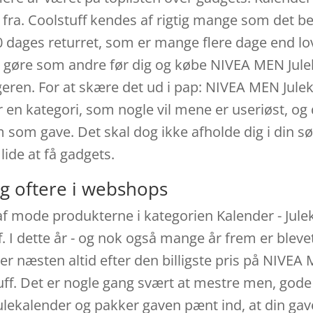
 fra. Coolstuff kendes af rigtig mange som det b
 dages returret, som er mange flere dage end lo
 gøre som andre før dig og købe NIVEA MEN Julekal
eren. For at skære det ud i pap: NIVEA MEN Jul
en kategori, som nogle vil mene er useriøst, og 
 som gave. Det skal dog ikke afholde dig i din s
de at få gadgets.
g oftere i webshops
af mode produkterne i kategorien Kalender - Jul
. I dette år - og nok også mange år frem er bleve
r næsten altid efter den billigste pris på NIVEA
ff. Det er nogle gang svært at mestre men, gode
ulekalender og pakker gaven pænt ind, at din gave