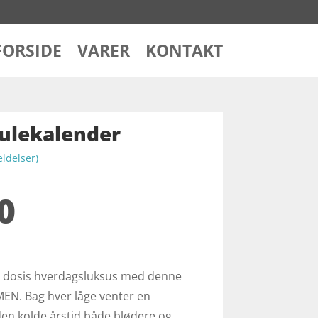
FORSIDE
VARER
KONTAKT
ulekalender
delser)
0
a dosis hverdagsluksus med denne
MEN. Bag hver låge venter en
en kolde årstid både blødere og