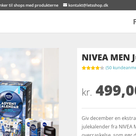
inker til shops med produkterne
kontakt@letsshop.dk
NIVEA MEN J
(
50
kundeanmel
Bedømt
som
4.2
499,0
ud af 5
baseret
kr.
på
kundebedø
mmelser
Giv december en ekstr
julekalender fra NIVEA 
overraskelse, som gør d