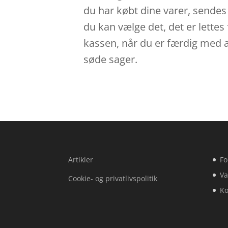
du har købt dine varer, sendes d
du kan vælge det, det er lettes
kassen, når du er færdig med a
søde sager.
Artikler
Fo
Va
Cookie- og privatlivspolitik
Ko