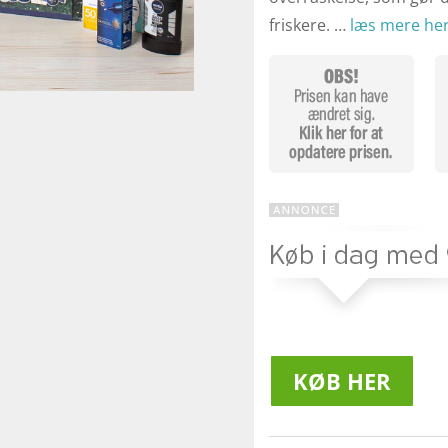
friskere. …
læs mere he
KØB HER