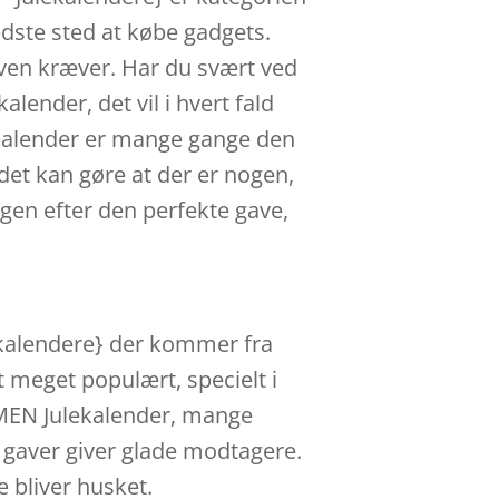
edste sted at købe gadgets.
ven kræver. Har du svært ved
ender, det vil i hvert fald
ekalender er mange gange den
det kan gøre at der er nogen,
øgen efter den perfekte gave,
ekalendere} der kommer fra
t meget populært, specielt i
 MEN Julekalender, mange
 gaver giver glade modtagere.
 bliver husket.