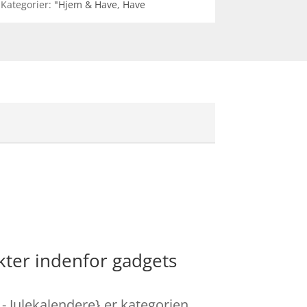
Kategorier:
"Hjem & Have
,
Have
ter indenfor gadgets
 - Julekalendere} er kategorien