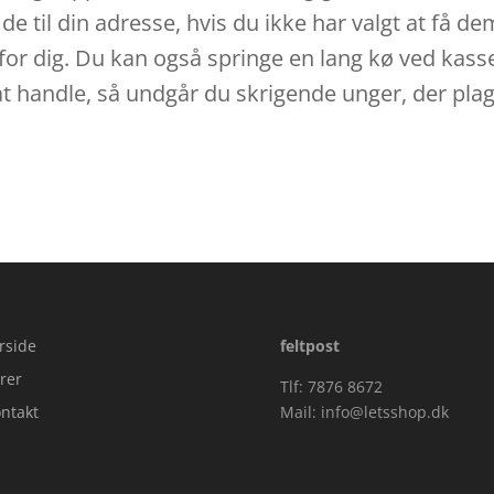
e til din adresse, hvis du ikke har valgt at få dem
 for dig. Du kan også springe en lang kø ved kassen
t handle, så undgår du skrigende unger, der plag
rside
feltpost
rer
Tlf: 7876 8672
ntakt
Mail:
info@letsshop.dk