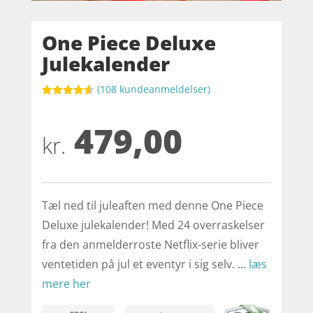
One Piece Deluxe
Julekalender
(
108
kundeanmeldelser)
Bedømt
som
4.6
479,00
ud af 5
baseret på
kr.
kundebedø
mmelser
Tæl ned til juleaften med denne One Piece
Deluxe julekalender! Med 24 overraskelser
fra den anmelderroste Netflix-serie bliver
ventetiden på jul et eventyr i sig selv. …
læs
mere her