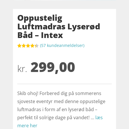
Oppustelig
Luftmadras Lyserød
Båd – Intex
(
57
kundeanmeldelser)
Bedømt
som
4.3
299,00
ud af 5
baseret
kr.
på
kundebedø
mmelser
Skib ohoj! Forbered dig på sommerens
sjoveste eventyr med denne oppustelige
luftmadras i form af en lyserød båd –
perfekt til solrige dage på vandet! …
læs
mere her