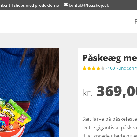
inker til shops med produkterne
kontakt@letsshop.dk
Påskeæg med
(
103
kundeanme
Bedømt
som
4.3
369,0
ud af 5
baseret
kr.
på
kundebedø
mmelser
Sæt farve på påskefest
Dette gigantiske påskeæg
til at sprede glæde og 