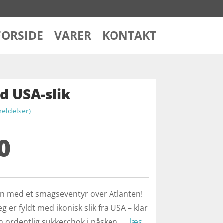
FORSIDE
VARER
KONTAKT
 USA-slik
ldelser)
0
en med et smagseventyr over Atlanten!
 er fyldt med ikonisk slik fra USA – klar
en ordentlig sukkerchok i påsken. …
læs