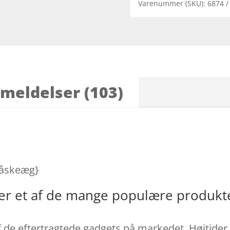
Varenummer (SKU):
6874
meldelser (103)
 Påskeæg}
er et af de mange populære produkte
 de eftertragtede gadgets på markedet. Højtider 