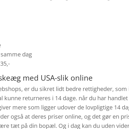
e
es samme dag
 35,-
åskeæg med USA-slik online
bshops, er du sikret lidt bedre rettigheder, som 
al kunne returneres i 14 dage. når du har handlet
iver mere som ligger udover de lovpligtige 14 da
etyder også at deres priser online, og det gør en p
være tæt på din bopæl. Og i dag kan du uden vide