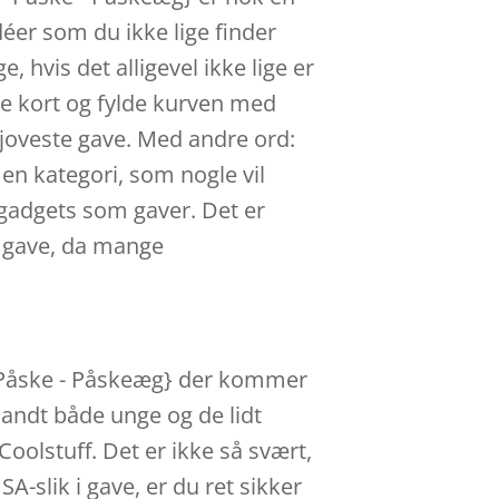
déer som du ikke lige finder
 hvis det alligevel ikke lige er
kre kort og fylde kurven med
joveste gave. Med andre ord:
n kategori, som nogle vil
e gadgets som gaver. Det er
m gave, da mange
 - Påske - Påskeæg} der kommer
landt både unge og de lidt
oolstuff. Det er ikke så svært,
-slik i gave, er du ret sikker