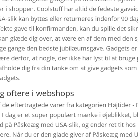
r i shoppen. Coolstuff har altid de fedeste gavei
lik kan byttes eller returneres indenfor 90 dage,
rfekte gave til konfirmanden, kan du spille det si
an glæde dig over, at være en af dem med den s
e gange den bedste jubilæumsgave. Gadgets er e
re derfor, at nogle, der ikke har lyst til at brug
l afholde dig fra din tanke om at give gadgets so
gadgets.
g oftere i webshops
 de eftertragtede varer fra kategorien Højtider
 I dag er et super populært mærke i øjeblikket, b
d på Påskeæg med USA-slik, og ender ret tit hos C
re. Når du er den glade giver af Påskeæg med USA