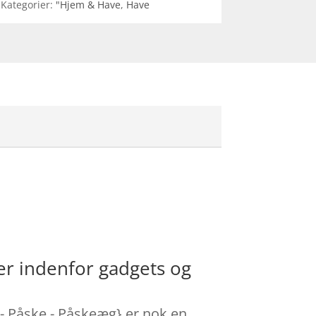
Kategorier:
"Hjem & Have
,
Have
r indenfor gadgets og
- Påske - Påskeæg} er nok en