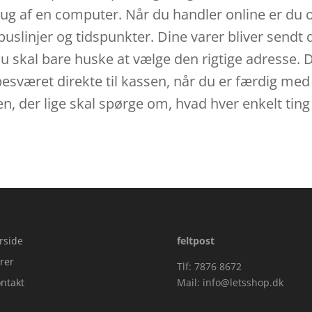
ug af en computer. Når du handler online er du ogs
buslinjer og tidspunkter. Dine varer bliver sendt di
 du skal bare huske at vælge den rigtige adresse.
esværet direkte til kassen, når du er færdig med 
en, der lige skal spørge om, hvad hver enkelt ting
rside
feltpost
rer
Tlf: 7876 8672
ntakt
Mail:
info@letsshop.dk