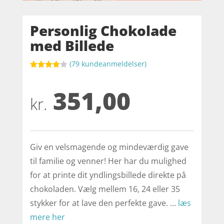
Personlig Chokolade
med Billede
(
79
kundeanmeldelser)
Bedømt
som
3.9
351,00
ud af 5
baseret
kr.
på
kundebed
ømmels
er
Giv en velsmagende og mindeværdig gave
til familie og venner! Her har du mulighed
for at printe dit yndlingsbillede direkte på
chokoladen. Vælg mellem 16, 24 eller 35
stykker for at lave den perfekte gave. …
læs
mere her