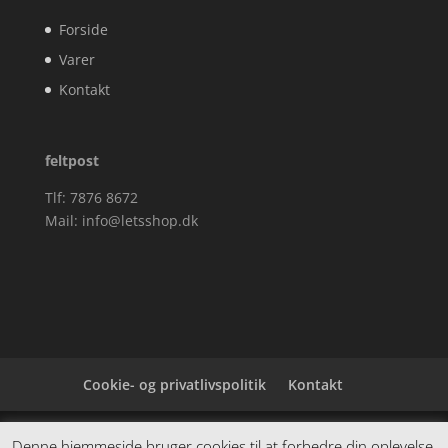
Forside
Varer
Kontakt
feltpost
Tlf: 7876 8672
Mail:
info@letsshop.dk
Cookie- og privatlivspolitik
Kontakt
Denne hjemmeside samler et bredt udvalg af
Denne hjemmeside bruger cookies til at forbedre din oplevelse.