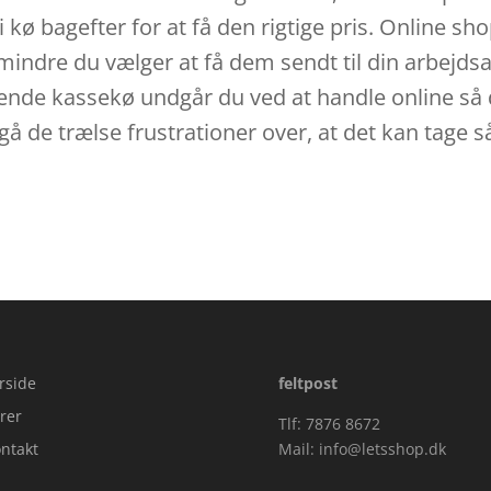
 kø bagefter for at få den rigtige pris. Online sho
dmindre du vælger at få dem sendt til din arbejds
terende kassekø undgår du ved at handle online så d
å de trælse frustrationer over, at det kan tage så 
rside
feltpost
rer
Tlf: 7876 8672
ntakt
Mail:
info@letsshop.dk