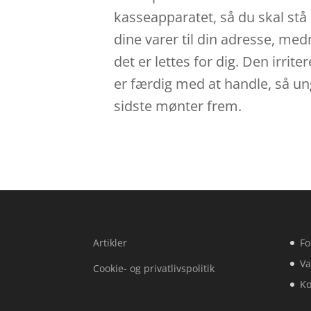
kasseapparatet, så du skal stå i
dine varer til din adresse, me
det er lettes for dig. Den irri
er færdig med at handle, så ung
sidste mønter frem.
Artikler
Fo
Va
Cookie- og privatlivspolitik
Ko