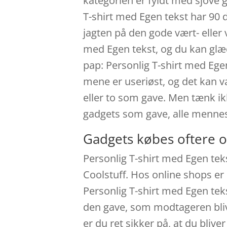
kategorien er fyldt med sjove ga
T-shirt med Egen tekst har 90 
jagten på den gode vært- eller
med Egen tekst, og du kan glæd
pap: Personlig T-shirt med Ege
mene er useriøst, og det kan væ
eller to som gave. Men tænk ikk
gadgets som gave, alle menne
Gadgets købes oftere o
Personlig T-shirt med Egen te
Coolstuff. Hos online shops er
Personlig T-shirt med Egen teks
den gave, som modtageren bliver
er du ret sikker på, at du blive