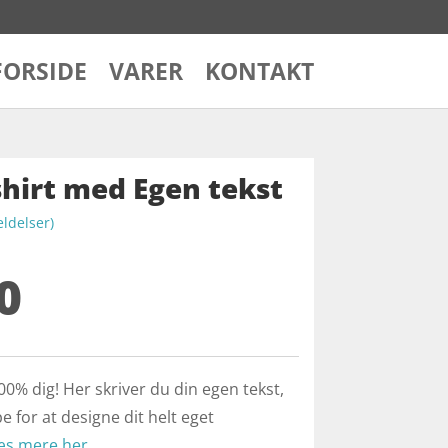
FORSIDE
VARER
KONTAKT
shirt med Egen tekst
delser)
0
100% dig! Her skriver du din egen tekst,
e for at designe dit helt eget
æs mere her