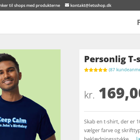
inker til shops med produkterne
kontakt@letsshop.dk
Personlig T-
(
87
kundeanmel
Bedømt
som
5
ud
169,0
af 5
baseret på
kr.
kundebedøm
melser
Skab en t-shirt, der er 
vælger farve og skrifttyp
beklædningsstykke. …
l