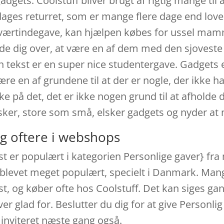
dgets. Coolstuff bliver brugt af rigtig mange til 
dages returret, som er mange flere dage end loven
 værtindegave, kan hjælpen købes for ussel mamm
e dig over, at være en af dem med den sjoveste 
n tekst er en super nice studentergave. Gadgets e
re en af grundene til at der er nogle, der ikke har
e på det, det er ikke nogen grund til at afholde 
sker, store som små, elsker gadgets og nyder a
g oftere i webshops
kst er populært i kategorien Personlige gaver} 
 blevet meget populært, specielt i Danmark. Mang
t, og køber ofte hos Coolstuff. Det kan siges gan
 glad for. Beslutter du dig for at give Personlig
r inviteret næste gang også.