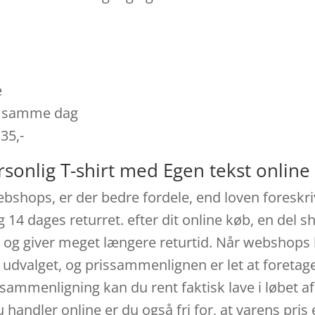
e
es samme dag
 35,-
sonlig T-shirt med Egen tekst online
bshops, er der bedre fordele, end loven foreskriv
g 14 dages returret. efter dit online køb, en del
 og giver meget længere returtid. Når webshops 
e udvalget, og prissammenlignen er let at foret
in sammenligning kan du rent faktisk lave i løbe
handler online er du også fri for, at varens pris er 