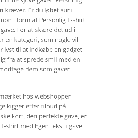
at finde sjove gaver. Personlig
 kræver. Er du løbet sur i
on i form af Personlig T-shirt
gave. For at skære det ud i
r en kategori, som nogle vil
 lyst til at indkøbe en gadget
dig fra at sprede smil med en
t modtage dem som gaver.
fra mærket hos webshoppen
e kigger efter tilbud på
ske kort, den perfekte gave, er
 T-shirt med Egen tekst i gave,