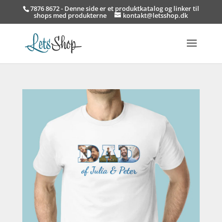
7876 8672 - Denne side er et produktkatalog og linker til
shops med produkterne
kontakt@letsshop.dk