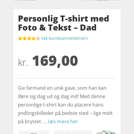
Personlig T-shirt med
Foto & Tekst – Dad
(
44
kundeanmeldelser)
Bedømt
som
169,00
3.8
ud af
5
kr.
baseret
på
kundebed
ømmels
er
Giv farmand en unik gave, som han kan
iføre sig dag ud og dag ind! Med denne
personlige t-shirt kan du placere hans
yndlingsbilleder på bedste sted – lige midt
på brystet. …
læs mere her