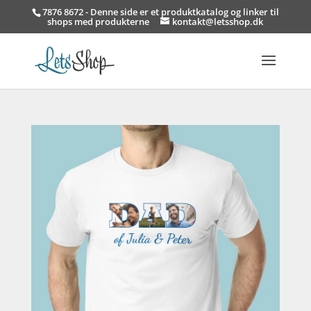
7876 8672 - Denne side er et produktkatalog og linker til
shops med produkterne
kontakt@letsshop.dk