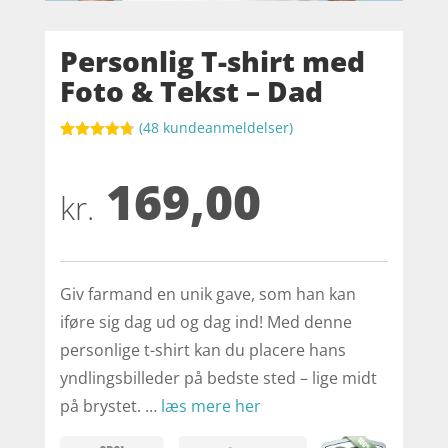
Personlig T-shirt med
Foto & Tekst – Dad
(
48
kundeanmeldelser)
Bedømt
som
4.7
169,00
ud af 5
baseret på
kr.
kundebedø
mmelser
Giv farmand en unik gave, som han kan
iføre sig dag ud og dag ind! Med denne
personlige t-shirt kan du placere hans
yndlingsbilleder på bedste sted – lige midt
på brystet. …
læs mere her