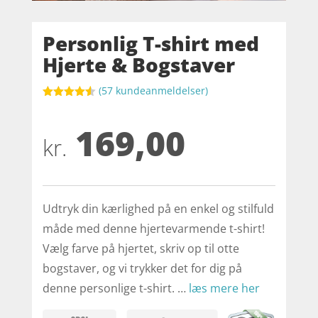
Personlig T-shirt med
Hjerte & Bogstaver
(
57
kundeanmeldelser)
Bedømt
som
4.5
169,00
ud af 5
baseret
kr.
på
kundebedø
mmelser
Udtryk din kærlighed på en enkel og stilfuld
måde med denne hjertevarmende t-shirt!
Vælg farve på hjertet, skriv op til otte
bogstaver, og vi trykker det for dig på
denne personlige t-shirt. …
læs mere her