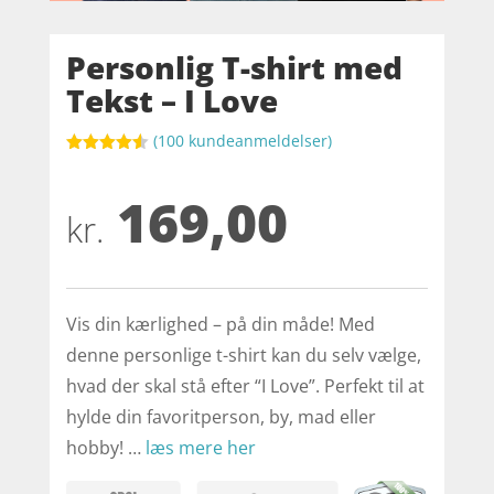
Personlig T-shirt med
Tekst – I Love
(
100
kundeanmeldelser)
Bedømt
som
4.5
169,00
ud af 5
baseret
kr.
på
kundebedø
mmelser
Vis din kærlighed – på din måde! Med
denne personlige t-shirt kan du selv vælge,
hvad der skal stå efter “I Love”. Perfekt til at
hylde din favoritperson, by, mad eller
hobby! …
læs mere her