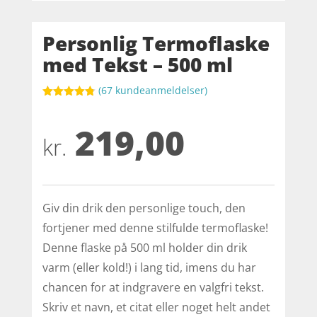
Personlig Termoflaske
med Tekst – 500 ml
(
67
kundeanmeldelser)
Bedømt
som
4.8
219,00
ud af 5
baseret på
kr.
kundebedøm
melser
Giv din drik den personlige touch, den
fortjener med denne stilfulde termoflaske!
Denne flaske på 500 ml holder din drik
varm (eller kold!) i lang tid, imens du har
chancen for at indgravere en valgfri tekst.
Skriv et navn, et citat eller noget helt andet