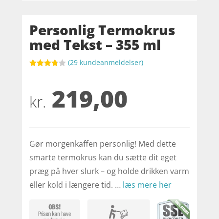
Personlig Termokrus
med Tekst – 355 ml
(
29
kundeanmeldelser)
Bedømt
som
219,00
3.8
ud af
5
kr.
baseret
på
kundebed
ømmels
er
Gør morgenkaffen personlig! Med dette
smarte termokrus kan du sætte dit eget
præg på hver slurk – og holde drikken varm
eller kold i længere tid. …
læs mere her