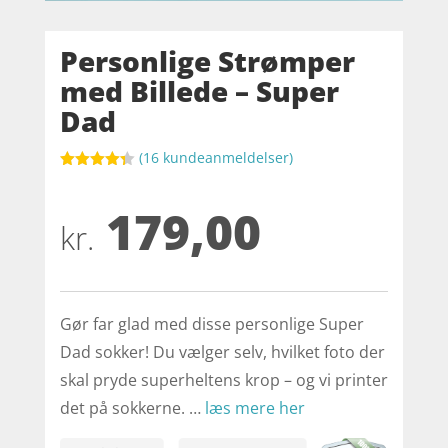
Personlige Strømper
med Billede – Super
Dad
(
16
kundeanmeldelser)
Bedømt
som
4.3
179,00
ud af 5
baseret
kr.
på
kundebedø
mmelser
Gør far glad med disse personlige Super
Dad sokker! Du vælger selv, hvilket foto der
skal pryde superheltens krop – og vi printer
det på sokkerne. …
læs mere her