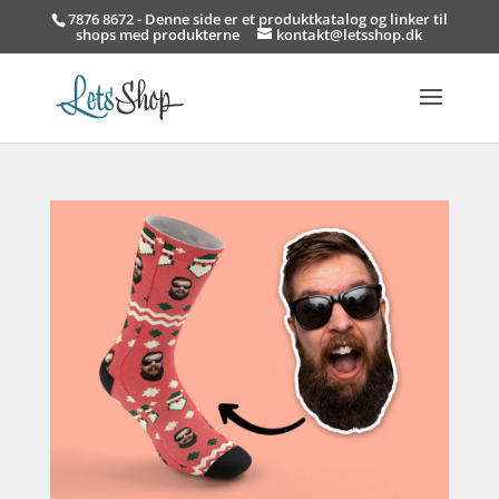
7876 8672 - Denne side er et produktkatalog og linker til
shops med produkterne
kontakt@letsshop.dk