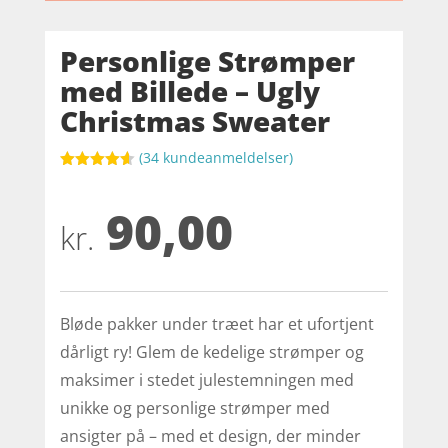
Personlige Strømper
med Billede – Ugly
Christmas Sweater
(
34
kundeanmeldelser)
Bedømt
som
4.6
90,00
ud af 5
baseret på
kr.
kundebedø
mmelser
Bløde pakker under træet har et ufortjent
dårligt ry! Glem de kedelige strømper og
maksimer i stedet julestemningen med
unikke og personlige strømper med
ansigter på – med et design, der minder