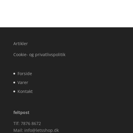
Artikler
Cookie- og privatlivspolitik
Forside
Varer
Kontakt
feltpost
Tlf: 7876 8672
Mail:
info@letsshop.dk