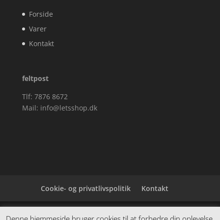
Forside
Varer
Kontakt
feltpost
Tlf: 7876 8672
Mail:
info@letsshop.dk
Cookie- og privatlivspolitik
Kontakt
Denne hjemmeside samler et bredt udvalg af
Denne hjemmeside bruger cookies til at forbedre din oplevelse.