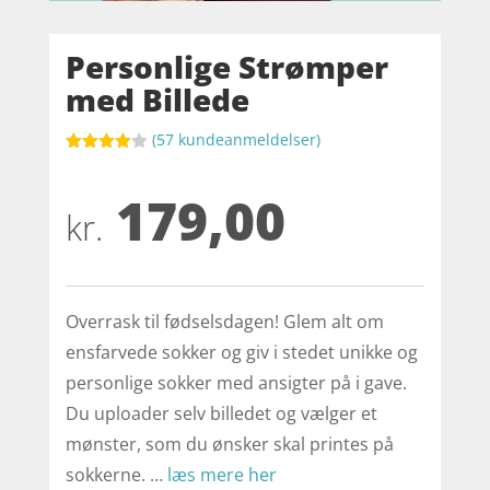
Personlige Strømper
med Billede
(
57
kundeanmeldelser)
Bedømt
som
3.9
179,00
ud af 5
baseret
kr.
på
kundebed
ømmels
er
Overrask til fødselsdagen! Glem alt om
ensfarvede sokker og giv i stedet unikke og
personlige sokker med ansigter på i gave.
Du uploader selv billedet og vælger et
mønster, som du ønsker skal printes på
sokkerne. …
læs mere her