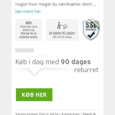
nogen hvor meget du værdsætter dem! …
læs mere her
KØB HER
Varenummer (SKU):
6874
Kategorier:
"Hjem &