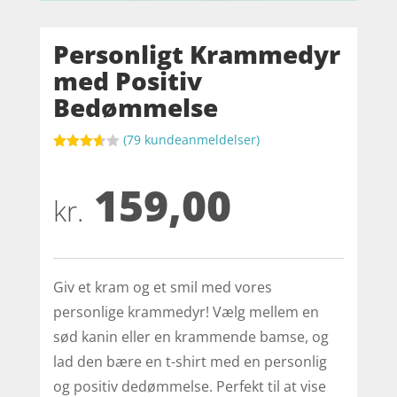
Personligt Krammedyr
med Positiv
Bedømmelse
(
79
kundeanmeldelser)
Bedømt
som
159,00
3.6
ud
af 5
kr.
baseret
på
kundebed
ømmels
er
Giv et kram og et smil med vores
personlige krammedyr! Vælg mellem en
sød kanin eller en krammende bamse, og
lad den bære en t-shirt med en personlig
og positiv dedømmelse. Perfekt til at vise