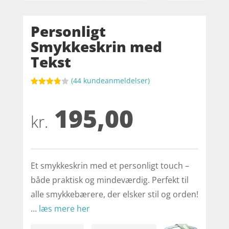
Personligt
Smykkeskrin med
Tekst
(
44
kundeanmeldelser)
Bedømt
som
195,00
3.8
ud af
5
kr.
baseret
på
kundebed
ømmels
er
Et smykkeskrin med et personligt touch –
både praktisk og mindeværdig. Perfekt til
alle smykkebærere, der elsker stil og orden!
…
læs mere her