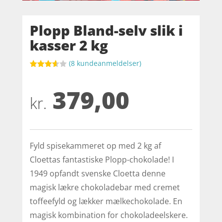
Plopp Bland-selv slik i
kasser 2 kg
(
8
kundeanmeldelser)
Bedømt
som
379,00
3.6
ud
af 5
kr.
baseret
på
kundebed
ømmels
er
Fyld spisekammeret op med 2 kg af
Cloettas fantastiske Plopp-chokolade! I
1949 opfandt svenske Cloetta denne
magisk lækre chokoladebar med cremet
toffeefyld og lækker mælkechokolade. En
magisk kombination for chokoladeelskere.