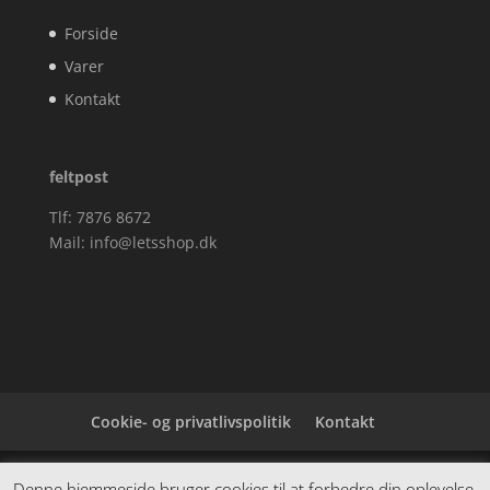
Forside
Varer
Kontakt
feltpost
Tlf: 7876 8672
Mail:
info@letsshop.dk
Cookie- og privatlivspolitik
Kontakt
Denne hjemmeside samler et bredt udvalg af
Denne hjemmeside bruger cookies til at forbedre din oplevelse.