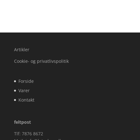
Artikler
Cookie- og privatlivspolitik
Forside
Varer
Kontakt
feltpost
Tlf: 7876 8672