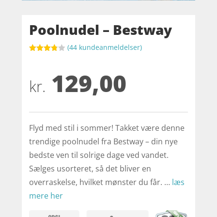
Poolnudel – Bestway
(
44
kundeanmeldelser)
Bedømt
som
129,00
3.8
ud af
5
kr.
baseret
på
kundebed
ømmels
er
Flyd med stil i sommer! Takket være denne
trendige poolnudel fra Bestway – din nye
bedste ven til solrige dage ved vandet.
Sælges usorteret, så det bliver en
overraskelse, hvilket mønster du får. …
læs
mere her