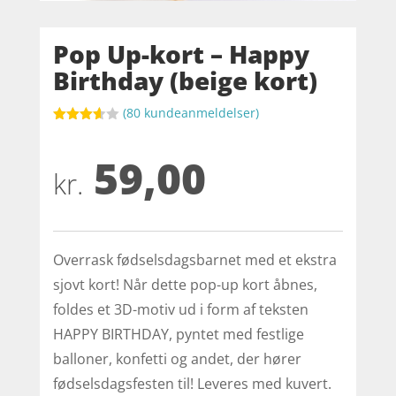
Pop Up-kort – Happy
Birthday (beige kort)
(
80
kundeanmeldelser)
Bedømt
som
59,00
3.6
ud
af 5
kr.
baseret
på
kundebed
ømmels
er
Overrask fødselsdagsbarnet med et ekstra
sjovt kort! Når dette pop-up kort åbnes,
foldes et 3D-motiv ud i form af teksten
HAPPY BIRTHDAY, pyntet med festlige
balloner, konfetti og andet, der hører
fødselsdagsfesten til! Leveres med kuvert.