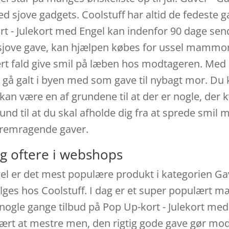
ed sjove gadgets. Coolstuff har altid de fedeste 
rt - Julekort med Engel kan indenfor 90 dage send
 sjove gave, kan hjælpen købes for ussel mammon
hvert fald give smil på læben hos modtageren. Med
 gå galt i byen med som gave til nybagt mor. Du
 kan være en af grundene til at der er nogle, der k
und til at du skal afholde dig fra at sprede smil
 fremragende gaver.
g oftere i webshops
el er det mest populære produkt i kategorien Gav
ges hos Coolstuff. I dag er et super populært mær
 nogle gange tilbud på Pop Up-kort - Julekort med
vært at mestre men, den rigtig gode gave gør mod