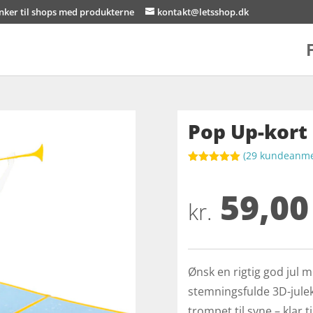
inker til shops med produkterne
kontakt@letsshop.dk
Pop Up-kort 
(
29
kundeanmel
Bedømt
som
5
ud
59,00
af 5
baseret på
kr.
kundebedøm
melser
Ønsk en rigtig god jul m
stemningsfulde 3D-jul
trompet til syne – klar 