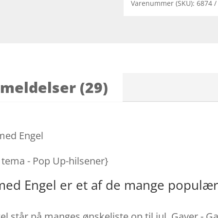
Varenummer (SKU):
6874
meldelser (29)
 med Engel
r tema - Pop Up-hilsener}
 med Engel er et af de mange populæ
l står på manges ønskeliste op til jul. Gaver - G