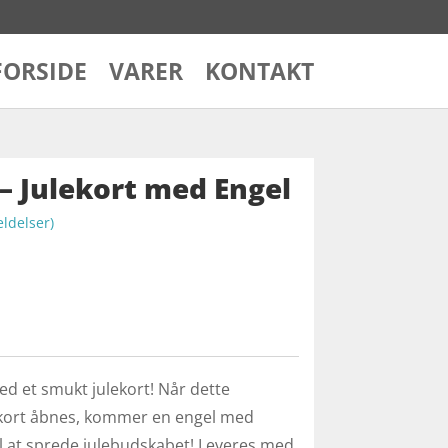
FORSIDE
VARER
KONTAKT
– Julekort med Engel
delser)
ed et smukt julekort! Når dette
ekort åbnes, kommer en engel med
til at sprede julebudskabet! Leveres med