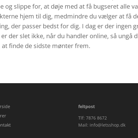
 og slippe for, at døje med at få bugseret alle var
rne hjem til dig, medmindre du vælger at få de
g, der passer bedst for dig. I dag er der ingen gru
er der slet ikke, når du handler online, så ungå d
lk at finde de sidste mønter frem.
rside
feltpost
rer
Tlf: 7876 8672
ntakt
Mail:
info@letsshop.dk