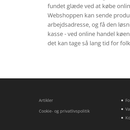
fundet glæde ved at købe online
Webshoppen kan sende produkte
arbejdsadresse, og få den løsnin
kasse - ved online handel køen 
det kan tage så lang tid for fo
Artikler
Fo
Va
Cookie- og privatlivspolitik
Ko