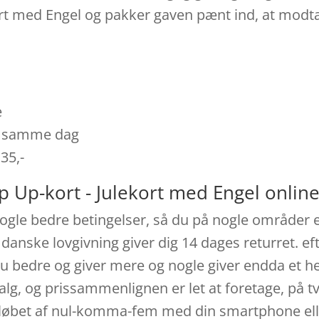
kort med Engel og pakker gaven pænt ind, at modta
e
es samme dag
 35,-
p Up-kort - Julekort med Engel onlin
ogle bedre betingelser, så du på nogle områder er
 danske lovgivning giver dig 14 dages returret. ef
u bedre og giver mere og nogle giver endda et hel
lg, og prissammenlignen er let at foretage, på t
i løbet af nul-komma-fem med din smartphone elle