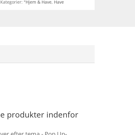
Kategorier:
"Hjem & Have
,
Have
re produkter indenfor
aver efter tema - Pop Up-