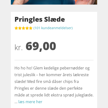
Pringles Slæde
(
101
kundeanmeldelser)
Bedømt
som
5
ud
69,00
af 5
baseret på
kr.
kundebedøm
melser
Ho ho ho! Glem kedelige pebernødder og
trist juleslik – her kommer årets lækreste
slæde! Med fire små dåser chips fra
Pringles er denne slæde den perfekte
måde at sprede lidt ekstra sprød juleglæde.
…
læs mere her