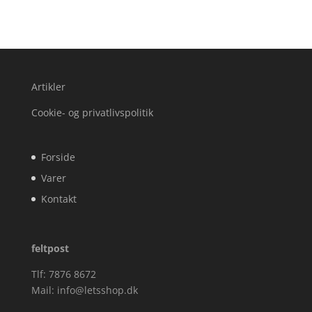
Artikler
Cookie- og privatlivspolitik
Forside
Varer
Kontakt
feltpost
Tlf: 7876 8672
Mail:
info@letsshop.dk