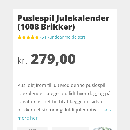
Puslespil Julekalender
(1008 Brikker)
(
54
kundeanmeldelser)
Bedømt
som
4.8
279,00
ud af 5
baseret på
kr.
kundebedøm
melser
Pusl dig frem til jul! Med denne puslespil
julekalender lægger du lidt hver dag, og på
juleaften er det tid til at lægge de sidste
brikker i et stemningsfuldt julemotiv. …
læs
mere her