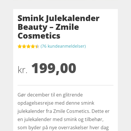
Smink Julekalender
Beauty – Zmile
Cosmetics
(
76
kundeanmeldelser)
Bedømt
som
4.4
199,00
ud af 5
baseret
kr.
på
kundebedø
mmelser
Gør december til en glitrende
opdagelsesrejse med denne smink
julekalender fra Zmile Cosmetics. Dette er
en julekalender med smink og tilbehør,
som byder på nye overraskelser hver dag