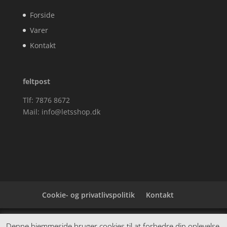
Forside
Varer
Kontakt
feltpost
Tlf: 7876 8672
Mail:
info@letsshop.dk
Cookie- og privatlivspolitik
Kontakt
Denne hjemmeside samler et bredt udvalg af
Denne hjemmeside bruger cookies til at forbedre din oplevelse.