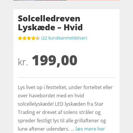
Solcelledreven
Lyskæde – Hvid
(
22
kundeanmeldelser)
Bedømt
som
4.3
199,00
ud af 5
baseret
kr.
på
kundebedø
mmelser
Lys livet op i festteltet, under forteltet eller
over havebordet med en hvid
solcellelyskæde! LED lyskæden fra Star
Trading er drevet af solens stråler og
spreder festligt lys til alle grillaftener og
lune aftener udendørs. …
læs mere her