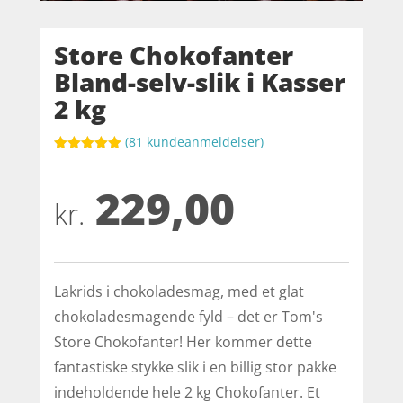
Store Chokofanter
Bland-selv-slik i Kasser
2 kg
(
81
kundeanmeldelser)
Bedømt
som
4.9
229,00
ud af 5
baseret på
kr.
kundebedøm
melser
Lakrids i chokoladesmag, med et glat
chokoladesmagende fyld – det er Tom's
Store Chokofanter! Her kommer dette
fantastiske stykke slik i en billig stor pakke
indeholdende hele 2 kg Chokofanter. Et