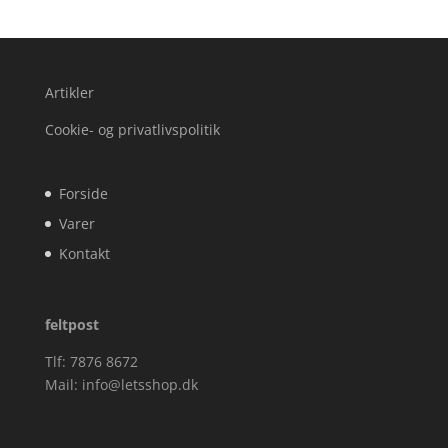
Artikler
Cookie- og privatlivspolitik
Forside
Varer
Kontakt
feltpost
Tlf: 7876 8672
Mail:
info@letsshop.dk