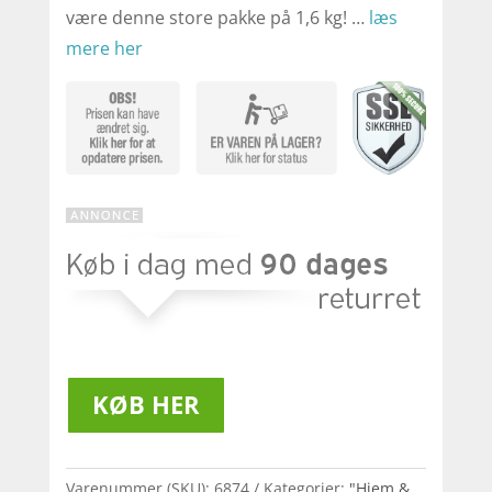
være denne store pakke på 1,6 kg! …
læs
mere her
KØB HER
Varenummer (SKU):
6874
Kategorier:
"Hjem &