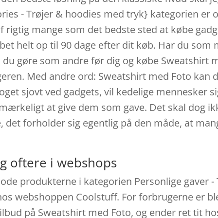
ories - Trøjer & hoodies med tryk} kategorien er 
af rigtig mange som det bedste sted at købe gadg
øbet helt op til 90 dage efter dit køb. Har du s
 du gøre som andre før dig og købe Sweatshirt med
eren. Med andre ord: Sweatshirt med Foto kan d
oget sjovt ved gadgets, vil kedelige mennesker si
r mærkeligt at give dem som gave. Det skal dog ik
 det forholder sig egentlig på den måde, at man
g oftere i webshops
ode produkterne i kategorien Personlige gaver - 
os webshoppen Coolstuff. For forbrugerne er ble
lbud på Sweatshirt med Foto, og ender ret tit ho