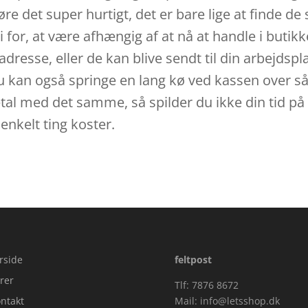
e det super hurtigt, det er bare lige at finde de
ri for, at være afhængig af at nå at handle i but
 adresse, eller de kan blive sendt til din arbejdsp
Du kan også springe en lang kø ved kassen over så 
etal med det samme, så spilder du ikke din tid på
enkelt ting koster.
rside
feltpost
rer
Tlf: 7876 8672
ntakt
Mail:
info@letsshop.dk