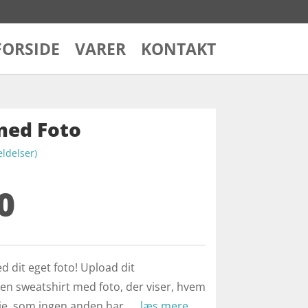
FORSIDE
VARER
KONTAKT
med Foto
delser)
0
d dit eget foto! Upload dit
 en sweatshirt med foto, der viser, hvem
øje, som ingen anden har. …
læs mere