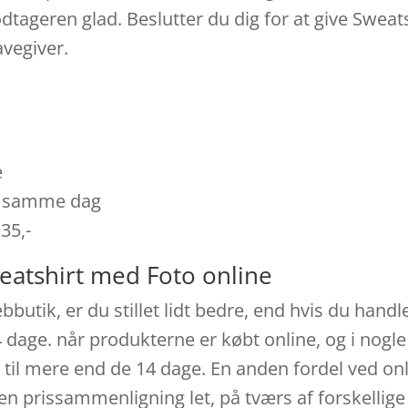
odtageren glad. Beslutter du dig for at give Swea
vegiver.
e
es samme dag
 35,-
eatshirt med Foto online
utik, er du stillet lidt bedre, end hvis du handle
4 dage. når produkterne er købt online, og i nogl
til mere end de 14 dage. En anden fordel ved onli
r en prissammenligning let, på tværs af forskellige