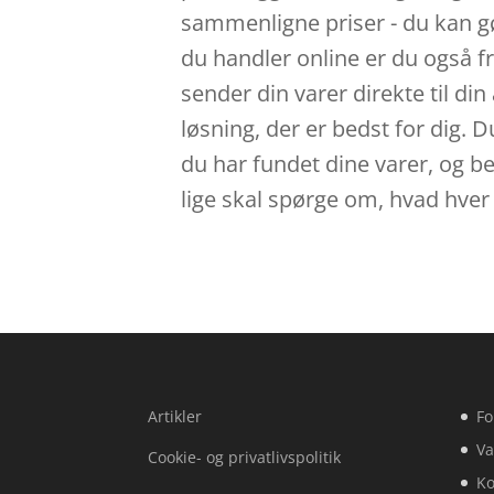
sammenligne priser - du kan gør
du handler online er du også f
sender din varer direkte til din
løsning, der er bedst for dig. 
du har fundet dine varer, og b
lige skal spørge om, hvad hver 
Artikler
Fo
Va
Cookie- og privatlivspolitik
Ko