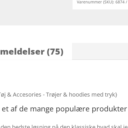
Varenummer (SKU):
6874
meldelser (75)
 Tøj & Accesories - Trøjer & hoodies med tryk}
r et af de mange populære produkter
en bedste løsning på den klassiske hvad skal jeg