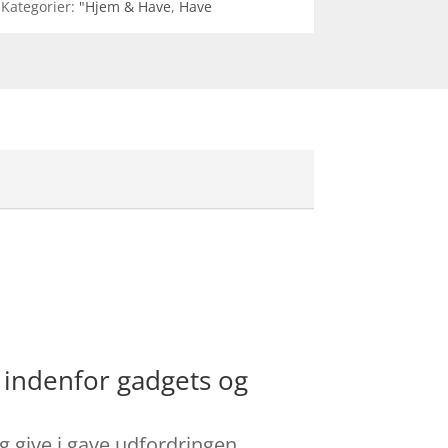
Kategorier:
"Hjem & Have
,
Have
 indenfor gadgets og
 give i gave udfordringen.