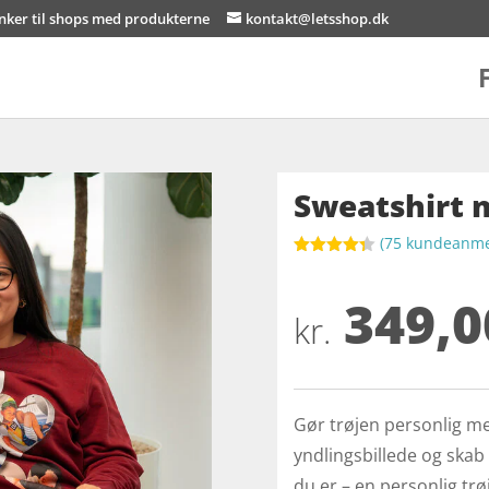
inker til shops med produkterne
kontakt@letsshop.dk
Sweatshirt 
(
75
kundeanmel
Bedømt
som
4.3
349,0
ud af 5
baseret
kr.
på
kundebedø
mmelser
Gør trøjen personlig me
yndlingsbillede og skab
du er – en personlig tr