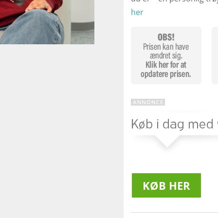
her
KØB HER