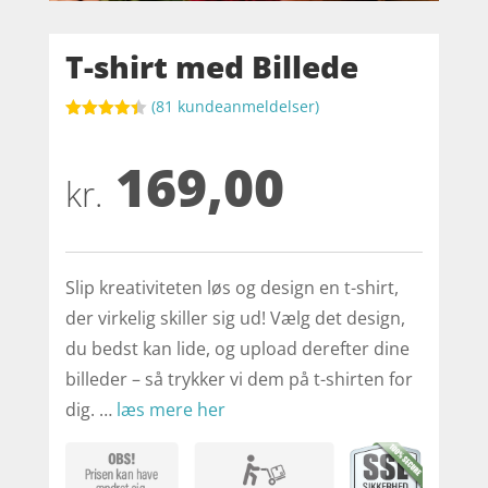
T-shirt med Billede
(
81
kundeanmeldelser)
Bedømt
som
4.4
169,00
ud af 5
baseret
kr.
på
kundebedø
mmelser
Slip kreativiteten løs og design en t-shirt,
der virkelig skiller sig ud! Vælg det design,
du bedst kan lide, og upload derefter dine
billeder – så trykker vi dem på t-shirten for
dig. …
læs mere her