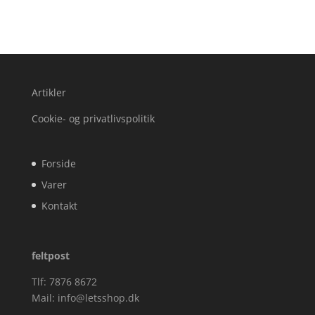
Artikler
Cookie- og privatlivspolitik
Forside
Varer
Kontakt
feltpost
Tlf: 7876 8672
Mail:
info@letsshop.dk