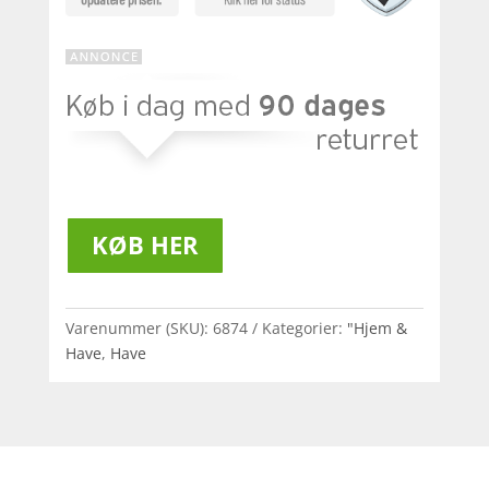
KØB HER
Varenummer (SKU):
6874
Kategorier:
"Hjem &
Have
,
Have