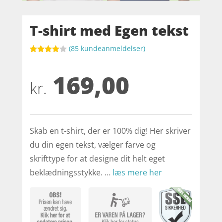
T-shirt med Egen tekst
(
85
kundeanmeldelser)
Bedømt
som
3.9
169,00
ud af 5
baseret
kr.
på
kundebed
ømmels
er
Skab en t-shirt, der er 100% dig! Her skriver
du din egen tekst, vælger farve og
skrifttype for at designe dit helt eget
beklædningsstykke. …
læs mere her