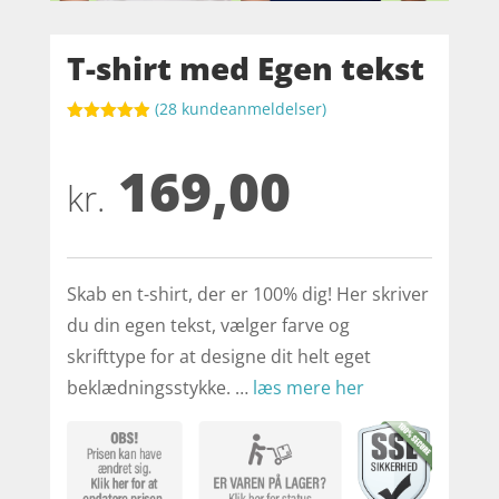
T-shirt med Egen tekst
(
28
kundeanmeldelser)
Bedømt
som
4.9
169,00
ud af 5
baseret på
kr.
kundebedøm
melser
Skab en t-shirt, der er 100% dig! Her skriver
du din egen tekst, vælger farve og
skrifttype for at designe dit helt eget
beklædningsstykke. …
læs mere her