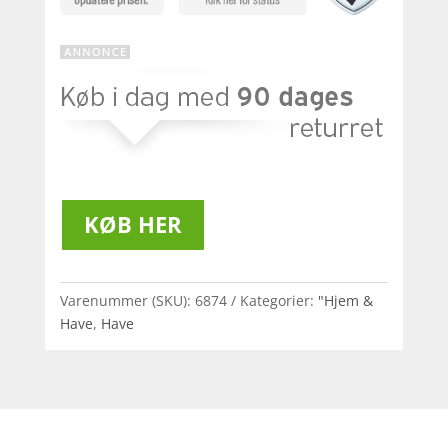
KØB HER
Varenummer (SKU):
6874
Kategorier:
"Hjem &
Have
,
Have