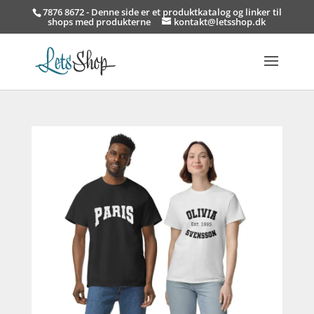
7876 8672 - Denne side er et produktkatalog og linker til
shops med produkterne
kontakt@letsshop.dk