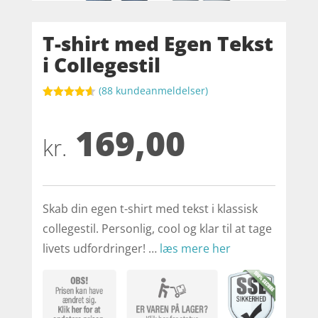
T-shirt med Egen Tekst
i Collegestil
(
88
kundeanmeldelser)
Bedømt
som
4.6
169,00
ud af 5
baseret på
kr.
kundebedø
mmelser
Skab din egen t-shirt med tekst i klassisk
collegestil. Personlig, cool og klar til at tage
livets udfordringer! …
læs mere her