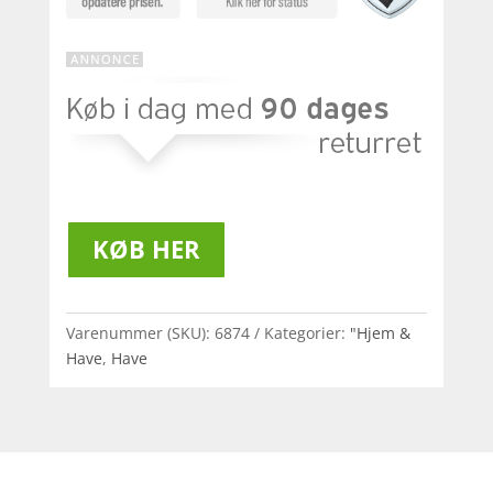
KØB HER
Varenummer (SKU):
6874
Kategorier:
"Hjem &
Have
,
Have