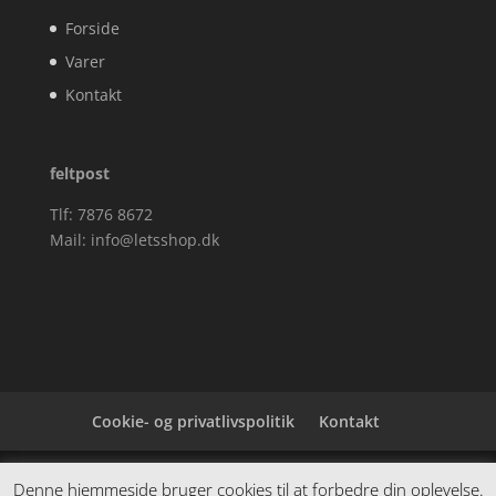
Forside
Varer
Kontakt
feltpost
Tlf: 7876 8672
Mail:
info@letsshop.dk
Cookie- og privatlivspolitik
Kontakt
Denne hjemmeside samler et bredt udvalg af
Denne hjemmeside bruger cookies til at forbedre din oplevelse.