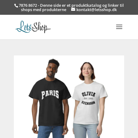
7876 8672 - Denne side er et produktkatalog og linker til
shops med produkterne
kontakt@letsshop.dk