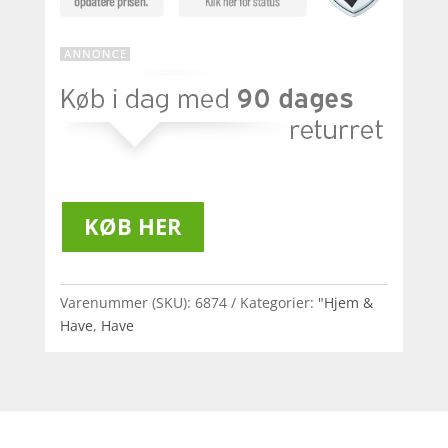
KØB HER
Varenummer (SKU):
6874
Kategorier:
"Hjem &
Have
,
Have