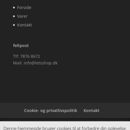
Forside
Varer
Kontakt
feltpost
Tlf: 7876 8672
Mail:
info@letsshop.dk
Cookie- og privatlivspolitik
Kontakt
Denne hjemmeside samler et bredt udvalg af
Denne hjemmeside bruger cookies til at forbedre din oplevelse.