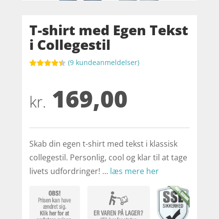
T-shirt med Egen Tekst
i Collegestil
(
9
kundeanmeldelser)
Bedømt
som
4.3
169,00
ud af 5
baseret
kr.
på
kundebedø
mmelser
Skab din egen t-shirt med tekst i klassisk
collegestil. Personlig, cool og klar til at tage
livets udfordringer! …
læs mere her