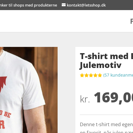
inker til shops med produkterne
kontakt@letsshop.dk
T-shirt med 
Julemotiv
(
57
kundeanmel
Bedømt
som
4.9
169,0
ud af 5
baseret på
kr.
kundebedøm
melser
Denne t-shirt med egen t
en favorit, når julen n