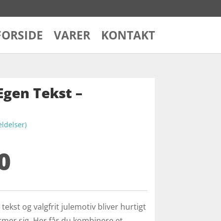
FORSIDE
VARER
KONTAKT
Egen Tekst –
delser)
0
ekst og valgfrit julemotiv bliver hurtigt
ærmer sig. Her får du kombinere et