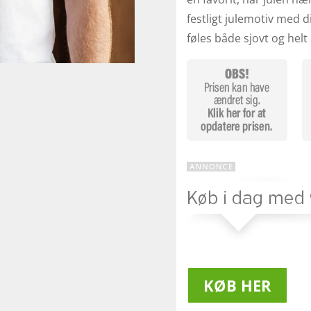
festligt julemotiv med d
føles både sjovt og helt
KØB HER