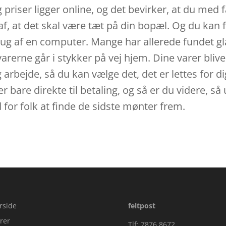
g priser ligger online, og det bevirker, at du med 
af, at det skal være tæt på din bopæl. Og du kan 
rug af en computer. Mange har allerede fundet g
rerne går i stykker på vej hjem. Dine varer bliver
g arbejde, så du kan vælge det, det er lettes for 
er bare direkte til betaling, og så er du videre, s
d for folk at finde de sidste mønter frem.
rside
feltpost
rer
Tlf: 7876 8672