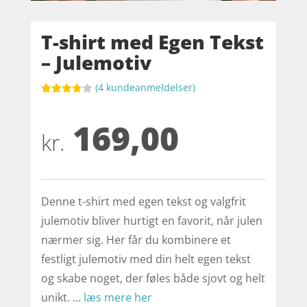
T-shirt med Egen Tekst
– Julemotiv
(
4
kundeanmeldelser)
Bedømt
som
169,00
3.7
ud
af 5
kr.
baseret
på
kundebed
ømmels
er
Denne t-shirt med egen tekst og valgfrit
julemotiv bliver hurtigt en favorit, når julen
nærmer sig. Her får du kombinere et
festligt julemotiv med din helt egen tekst
og skabe noget, der føles både sjovt og helt
unikt. …
læs mere her