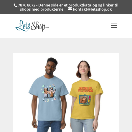
7876 8672 - Denne side er et produktkatalog og linker til
shops med produkterne
kontakt@letsshop.dk