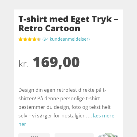
T-shirt med Eget Tryk –
Retro Cartoon
(
94
kundeanmeldelser)
Bedømt
som
4.4
169,00
ud af 5
baseret
kr.
på
kundebedø
mmelser
Design din egen retrofest direkte på t-
shirten! På denne personlige t-shirt
bestemmer du design, foto og tekst helt
selv – vi sørger for nostalgien. …
læs mere
her