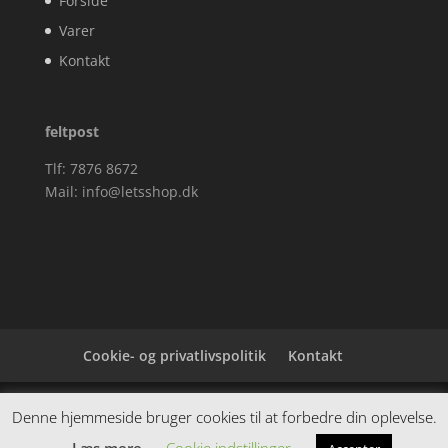
Forside
Varer
Kontakt
feltpost
Tlf: 7876 8672
Mail:
info@letsshop.dk
Cookie- og privatlivspolitik
Kontakt
Denne hjemmeside samler et bredt udvalg af
Denne hjemmeside bruger cookies til at forbedre din oplevelse.
spændende varer. Siden er et affiiliatesite, og nogle