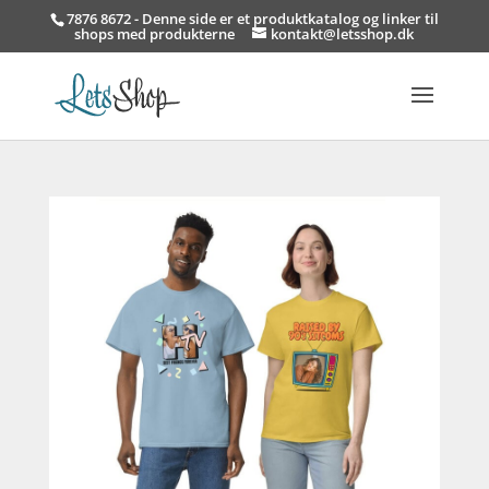
7876 8672 - Denne side er et produktkatalog og linker til
shops med produkterne
kontakt@letsshop.dk