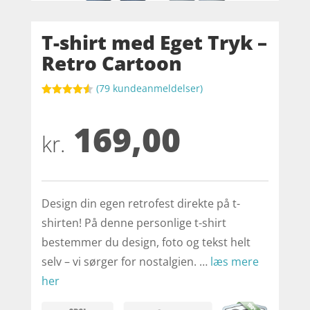
T-shirt med Eget Tryk –
Retro Cartoon
(
79
kundeanmeldelser)
Bedømt
som
4.5
169,00
ud af 5
baseret
kr.
på
kundebedø
mmelser
Design din egen retrofest direkte på t-
shirten! På denne personlige t-shirt
bestemmer du design, foto og tekst helt
selv – vi sørger for nostalgien. …
læs mere
her