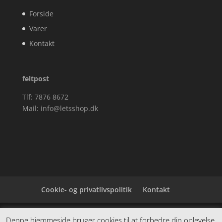
Forside
Varer
Kontakt
feltpost
Tlf: 7876 8672
Mail:
info@letsshop.dk
Cookie- og privatlivspolitik
Kontakt
Denne hjemmeside samler et bredt udvalg af
Denne hjemmeside bruger cookies til at forbedre din oplevelse.