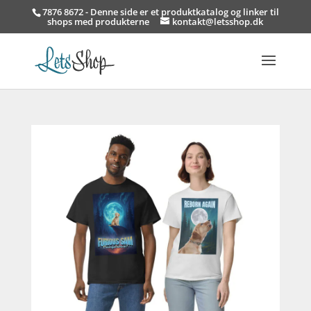
7876 8672 - Denne side er et produktkatalog og linker til
shops med produkterne
kontakt@letsshop.dk