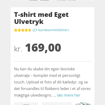
T-shirt med Eget
Ulvetryk
(
23
kundeanmeldelser)
Bedømt
som
4.6
169,00
ud af 5
baseret på
kr.
kundebedø
mmelser
Nu kan du skabe din egen ikoniske
ulvetrøje – komplet med et personligt
touch. Upload et foto af dit kæledyr, og se
det forvandles til flokkens leder i et af vores
mægtige ulvedesigns. …
læs mere her