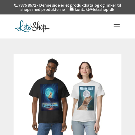
7876 8672 - Denne side er et produktkatalog og linker til
shops med produkterne
kontakt@letsshop.dk