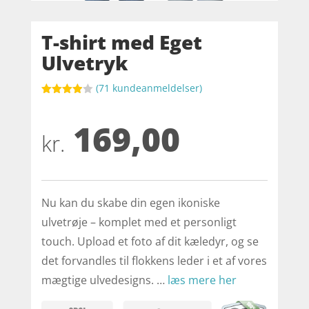
T-shirt med Eget
Ulvetryk
(
71
kundeanmeldelser)
Bedømt
som
3.9
169,00
ud af 5
baseret
kr.
på
kundebed
ømmels
er
Nu kan du skabe din egen ikoniske
ulvetrøje – komplet med et personligt
touch. Upload et foto af dit kæledyr, og se
det forvandles til flokkens leder i et af vores
mægtige ulvedesigns. …
læs mere her