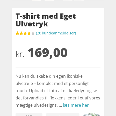
T-shirt med Eget
Ulvetryk
(
20
kundeanmeldelser)
Bedømt
som
169,00
3.7
ud
af 5
kr.
baseret
på
kundebed
ømmels
er
Nu kan du skabe din egen ikoniske
ulvetrøje – komplet med et personligt
touch. Upload et foto af dit kæledyr, og se
det forvandles til flokkens leder i et af vores
mægtige ulvedesigns. …
læs mere her