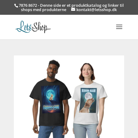
7876 8672 - Denne side er et produktkatalog og linker til
shops med produkterne
kontakt@letsshop.dk