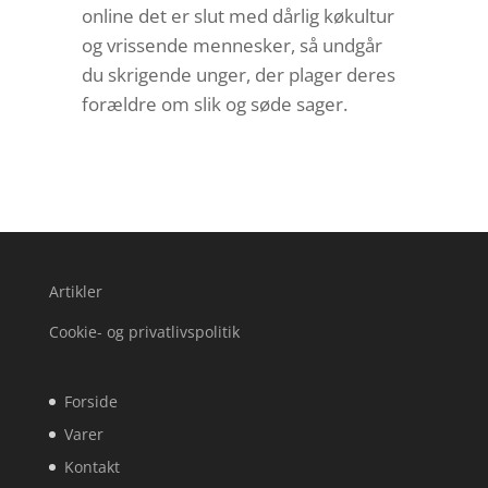
online det er slut med dårlig køkultur
og vrissende mennesker, så undgår
du skrigende unger, der plager deres
forældre om slik og søde sager.
Artikler
Cookie- og privatlivspolitik
Forside
Varer
Kontakt