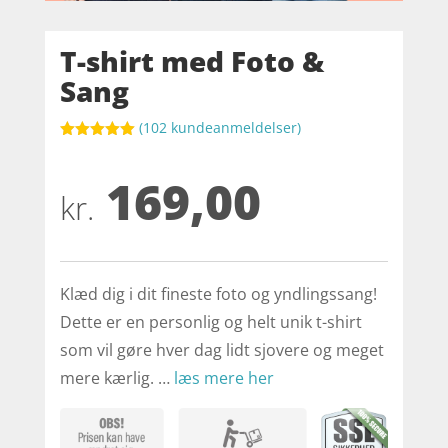
T-shirt med Foto &
Sang
(
102
kundeanmeldelser)
Bedømt
som
5
ud
169,00
af 5
baseret på
kr.
kundebedøm
melser
Klæd dig i dit fineste foto og yndlingssang!
Dette er en personlig og helt unik t-shirt
som vil gøre hver dag lidt sjovere og meget
mere kærlig. …
læs mere her